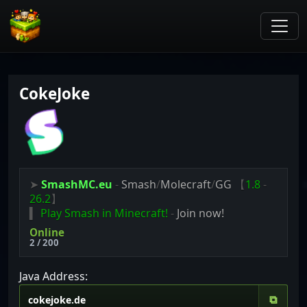
CokeJoke
➤
SmashMC.eu
-
Smash
/
Molecraft
/
GG
【
1.8
-
26.2
】
▍
Play Smash in Minecraft!
-
Join now!
Online
2 / 200
Java Address:
⧉