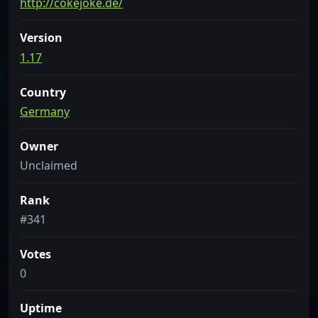
http://cokejoke.de/
Version
1.17
Country
Germany
Owner
Unclaimed
Rank
#341
Votes
0
Uptime