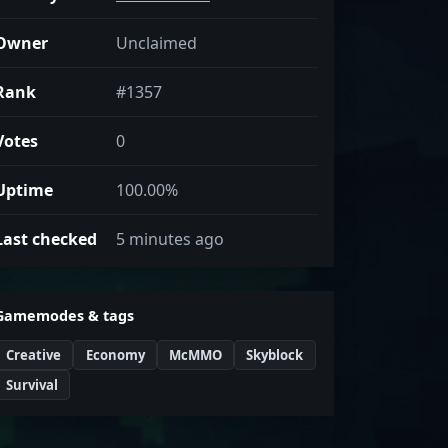
Owner
Unclaimed
Rank
#1357
Votes
0
Uptime
100.00%
Last checked
5 minutes ago
Gamemodes & tags
Creative
Economy
McMMO
Skyblock
Survival