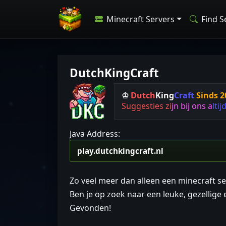
Minecraft Servers
Find S
DutchKingCraft
♔
Dutch
King
Craft
Sinds 2
S
u
g
g
e
s
t
i
e
s
z
i
j
n
b
i
j
o
n
s
a
l
t
i
j
Java Address:
Zo veel meer dan alleen een minecraft se
Ben je op zoek naar een leuke, gezellige
Gevonden!