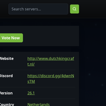
Vote Now
Website
http://www.dutchkingcraf
t.nl/
Discord
https://discord.gg/4dwnN
sTM
Version
26.1
Country
Netherlands