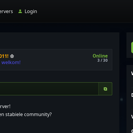
ervers
Login
Online
011!
♔
3 / 30
d
w
e
l
k
o
m
!
⧉
rver!
 en stabiele community?