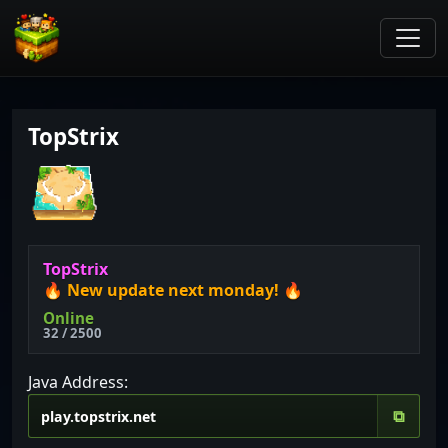
TopStrix
T
o
p
S
t
r
i
x
🔥
N
e
w
u
p
d
a
t
e
n
e
x
t
m
o
n
d
a
y
!
🔥
Online
32 / 2500
Java Address:
⧉