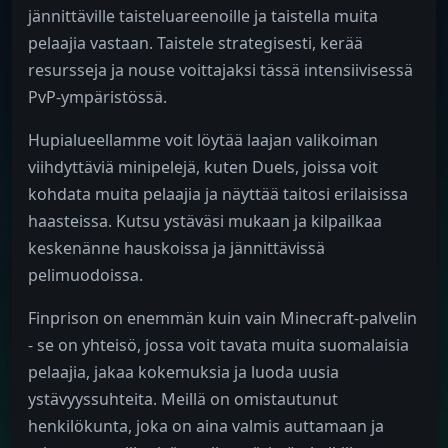
jännittäville taisteluareenoille ja taistella muita
pelaajia vastaan. Taistele strategisesti, kerää
resursseja ja nouse voittajaksi tässä intensiivisessä
PvP-ympäristössä.
Hupialueellamme voit löytää laajan valikoiman
viihdyttäviä minipelejä, kuten Duels, joissa voit
kohdata muita pelaajia ja näyttää taitosi erilaisissa
haasteissa. Kutsu ystäväsi mukaan ja kilpailkaa
keskenänne hauskoissa ja jännittävissä
pelimuodoissa.
Finprison on enemmän kuin vain Minecraft-palvelin
- se on yhteisö, jossa voit tavata muita suomalaisia
pelaajia, jakaa kokemuksia ja luoda uusia
ystävyyssuhteita. Meillä on omistautunut
henkilökunta, joka on aina valmis auttamaan ja