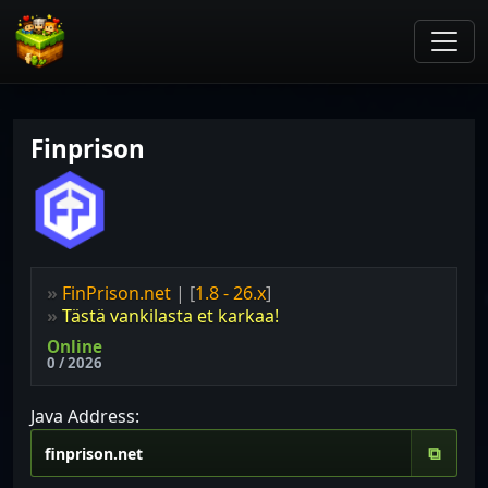
Finprison
»
FinPrison.net
| [
1.8 - 26.x
]
»
Tästä vankilasta et karkaa!
Online
0 / 2026
Java Address:
⧉